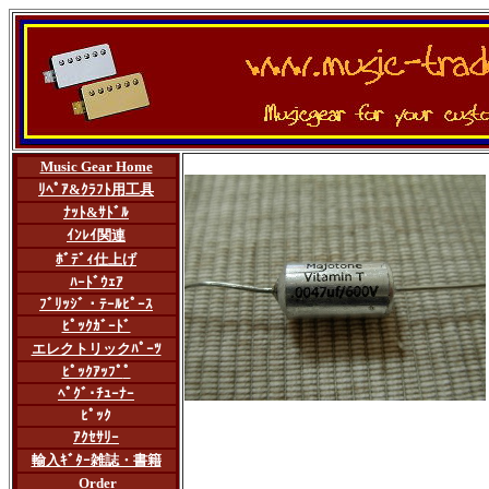
Music Gear Home
ﾘﾍﾟｱ&ｸﾗﾌﾄ用工具
ﾅｯﾄ&ｻﾄﾞﾙ
ｲﾝﾚｲ関連
ﾎﾞﾃﾞｨ仕上げ
ﾊｰﾄﾞｳｪｱ
ﾌﾞﾘｯｼﾞ・ﾃｰﾙﾋﾟｰｽ
ﾋﾟｯｸｶﾞｰﾄﾞ
エレクトリックﾊﾟｰﾂ
ﾋﾟｯｸｱｯﾌﾟ
ﾟ
ﾍﾟｸﾞ･ﾁｭｰﾅｰ
ﾋﾟｯｸ
ｱｸｾｻﾘｰ
輸入ｷﾞﾀｰ雑誌・書籍
Order