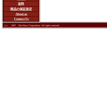
送料
商品の保証規定
About us
Contact Us
（c） 2007 Dai-Show Corporation. All rights reserved.