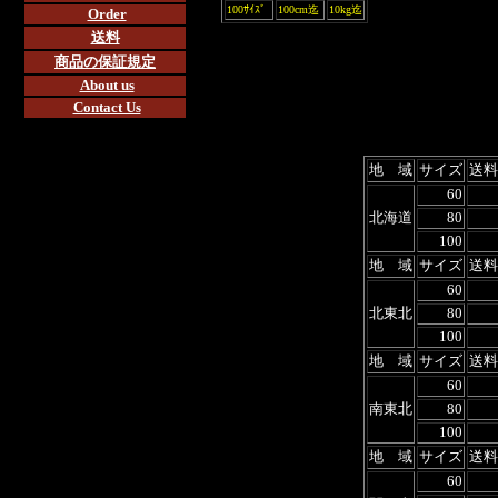
100ｻｲｽﾞ
100cm迄
10kg迄
Order
送料
商品の保証規定
About us
Contact Us
地 域
サイズ
送料
60
北海道
80
100
地 域
サイズ
送料
60
北東北
80
100
地 域
サイズ
送料
60
南東北
80
100
地 域
サイズ
送料
60