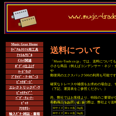
Music Gear Home
送料について
ﾘﾍﾟｱ&ｸﾗﾌﾄ用工具
ﾅｯﾄ&ｻﾄﾞﾙ
ｲﾝﾚｲ関連
「Music-Trade.co.jp」では、送
小さな商品（例えばコンデンサー・ネジ・
ﾎﾞﾃﾞｨ仕上げ
や
ﾊｰﾄﾞｳｪｱ
郵便局のエクスパック500の利用も可能で
ﾌﾞﾘｯｼﾞ・ﾃｰﾙﾋﾟｰｽ
ﾋﾟｯｸｶﾞｰﾄﾞ
確実なトレースや補償をお求めの場合は、
エレクトリックﾊﾟｰﾂ
（下記、運賃表をご参照ください。）
ﾋﾟｯｸｱｯﾌﾟ
ﾟ
尚、弊社ではお客様より、特段のご要望が
ﾍﾟｸﾞ･ﾁｭｰﾅｰ
複数商品をお買い上げの際は、弊社より送
ﾋﾟｯｸ
サイズ
3辺計
重 量
ｱｸｾｻﾘｰ
60サイズ
60ｃｍ迄
2kg迄
80サイズ
80ｃｍ迄
5kg迄
輸入ｷﾞﾀｰ雑誌・書籍