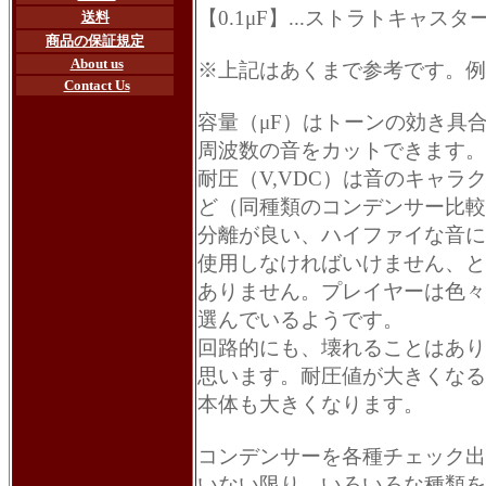
【0.1μF】...ストラトキャ
送料
商品の保証規定
About us
※上記はあくまで参考です。例
Contact Us
容量（μF）はトーンの効き具
周波数の音をカットできます。
耐圧（V,VDC）は音のキャ
ど（同種類のコンデンサー比較
分離が良い、ハイファイな音に
使用しなければいけません、と
ありません。プレイヤーは色々
選んでいるようです。
回路的にも、壊れることはあり
思います。耐圧値が大きくなる
本体も大きくなります。
コンデンサーを各種チェック出
いない限り、いろいろな種類を