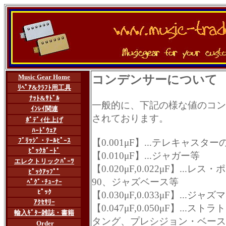
Music Gear Home
コンデンサーについて
ﾘﾍﾟｱ&ｸﾗﾌﾄ用工具
ﾅｯﾄ&ｻﾄﾞﾙ
一般的に、下記の様な値のコン
ｲﾝﾚｲ関連
されております。
ﾎﾞﾃﾞｨ仕上げ
ﾊｰﾄﾞｳｪｱ
ﾌﾞﾘｯｼﾞ・ﾃｰﾙﾋﾟｰｽ
【0.001μF】...テレキャス
ﾋﾟｯｸｶﾞｰﾄﾞ
【0.010μF】...ジャガー等
エレクトリックﾊﾟｰﾂ
【0.020μF,0.022μF】...
ﾋﾟｯｸｱｯﾌﾟ
ﾟ
90、ジャズベース等
ﾍﾟｸﾞ･ﾁｭｰﾅｰ
ﾋﾟｯｸ
【0.030μF,0.033μF】...ジ
ｱｸｾｻﾘｰ
【0.047μF,0.050μF】.
輸入ｷﾞﾀｰ雑誌・書籍
タング、プレシジョン・ベース
Order