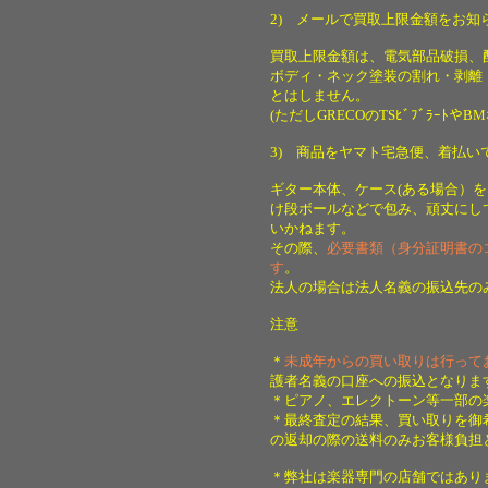
2) メールで買取上限金額をお
買取上限金額は、電気部品破損、配
ボディ・ネック塗装の割れ・剥離
とはしません。
(ただしGRECOのTSﾋﾞﾌﾞﾗｰ
3) 商品をヤマト宅急便、着払い
ギター本体、ケース(ある場合）
け段ボールなどで包み、頑丈にし
いかねます。
その際、
必要書類（身分証明書の
す
。
法人の場合は法人名義の振込先の
注意
＊
未成年からの買い取りは行って
護者名義の口座への振込となりま
＊ピアノ、エレクトーン等一部の
＊最終査定の結果、買い取りを御
の返却の際の送料のみお客様負担
＊弊社は楽器専門の店舗ではあり