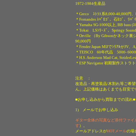
1972-1984生産品
＊
Greco ｽﾄﾗﾄ系8,000-40,000円、ﾚ
＊Fernandes ｽﾊﾟﾛｺﾞ、石ﾛｺﾞ、ﾘﾊﾞｲ
＊Yamaha SG-1000以上, BB bass (ｽﾙ
＊Tokai LSｼﾘｰｽﾞ、Springy Sound, 
＊Orville （By Gibsonかネ
90,000円
＊Fender Japan MIJでｼﾘｱﾙがJV、A
＊TEISCO 60年代品 5000- 600
＊H.S. Anderson Mad Cat, StriderL
＊ESP Navigator 初期製作ストラ
注意 ：
改造品・再塗装品/木割れ等ご希望
ん。上記価格はあくまでも目安で
■お申し込みから買取までの流れ■
1) メールでお申し込み
ギター全体の写真など添付ファイ
す
）。
メールアドレスが
HOTメール
の場