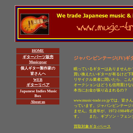
HOME
ギターパーツ販売
ジャパンビンテージ(JV)ギ
Musicgear
個人ギター製作家の
眠っているギターはありませんか
皆さんへ
買い換えたいギターが有るけど下
リサイクル業者に聞いたら、こん
WEB
ギターリペア
オークションはどうも信用置けな
本当にお金が振り込まれるの？
Japanese Indies Music
Box
www.music-trade.co.j
About us
っています。
ジャパンビンテージ
ません。生産年が、1972-198
す。 また、ギブソン・フェンダ
買取対象ギタ-/ベース