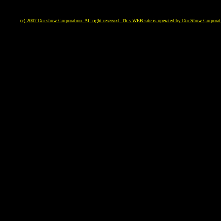
(c) 2007 Dai-show Corporation. All right reserved. This WEB site is operated by Dai-Show Corporat