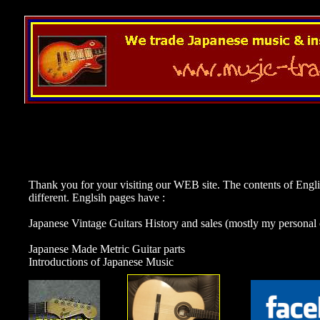
google.com, pub-4091377837700845, DIRECT, f08c47fec0942fa0
google.com, pub-4091377837700845, DIRECT, f08c47fec0942fa0
google.com, pub-4091377837700845, DIRECT, f08c47fec0942
Thank you for your visiting our WEB site. The contents of Engl
different. Englsih pages have :
Japanese Vintage Guitars History and sales (mostly my personal 
Japanese Made Metric Guitar parts
Introductions of Japanese Music